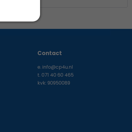
Contact
e.
info@cp4u.nl
t.
071 40 60 465
kvk: 90950089