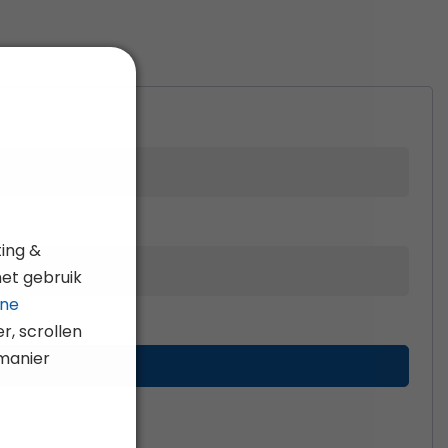
ing &
het gebruik
ne
r, scrollen
 manier