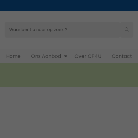
Home
Ons Aanbod
Over CP4U
Contact