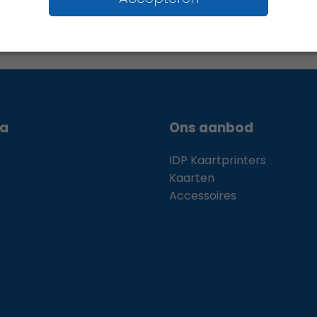
ia
Ons aanbod
IDP Kaartprinters
Kaarten
Accessoires