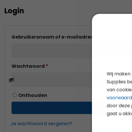
Login
Gebruikersnaam of e-mailadres
*
Wachtwoord
*
Wij maken 
Supplies b
van cookie
Onthouden
voorwaar
door deze 
gaat u akk
Je wachtwoord vergeten?